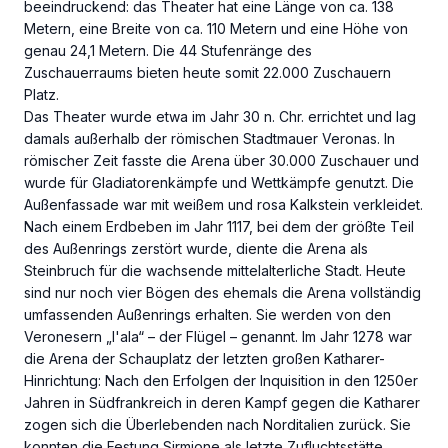
beeindruckend: das Theater hat eine Länge von ca. 138
Metern, eine Breite von ca. 110 Metern und eine Höhe von
genau 24,1 Metern. Die 44 Stufenränge des
Zuschauerraums bieten heute somit 22.000 Zuschauern
Platz.
Das Theater wurde etwa im Jahr 30 n. Chr. errichtet und lag
damals außerhalb der römischen Stadtmauer Veronas. In
römischer Zeit fasste die Arena über 30.000 Zuschauer und
wurde für Gladiatorenkämpfe und Wettkämpfe genutzt. Die
Außenfassade war mit weißem und rosa Kalkstein verkleidet.
Nach einem Erdbeben im Jahr 1117, bei dem der größte Teil
des Außenrings zerstört wurde, diente die Arena als
Steinbruch für die wachsende mittelalterliche Stadt. Heute
sind nur noch vier Bögen des ehemals die Arena vollständig
umfassenden Außenrings erhalten. Sie werden von den
Veronesern „l'ala“ – der Flügel – genannt. Im Jahr 1278 war
die Arena der Schauplatz der letzten großen Katharer-
Hinrichtung: Nach den Erfolgen der Inquisition in den 1250er
Jahren in Südfrankreich in deren Kampf gegen die Katharer
zogen sich die Überlebenden nach Norditalien zurück. Sie
konnten die Festung Sirmione als letzte Zufluchtsstätte