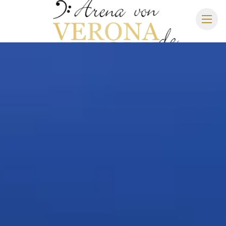
ARENA DI VERONA
SPIELPLAN 2027
SITZPLAN
HOTELS
ANREISE