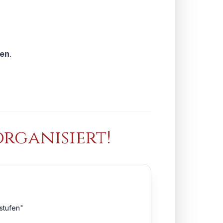
ten
.
organisiert!
nstufen"