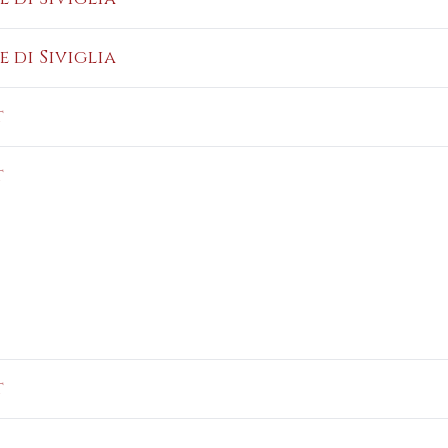
e di Siviglia
t
t
t