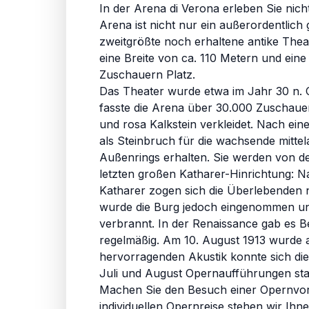
In der Arena di Verona erleben Sie nic
Arena ist nicht nur ein außerordentli
zweitgrößte noch erhaltene antike Thea
eine Breite von ca. 110 Metern und ei
Zuschauern Platz.
Das Theater wurde etwa im Jahr 30 n. C
fasste die Arena über 30.000 Zuschau
und rosa Kalkstein verkleidet. Nach ein
als Steinbruch für die wachsende mittel
Außenrings erhalten. Sie werden von de
letzten großen Katharer-Hinrichtung: N
Katharer zogen sich die Überlebenden na
wurde die Burg jedoch eingenommen und
verbrannt. In der Renaissance gab es B
regelmäßig. Am 10. August 1913 wurde a
hervorragenden Akustik konnte sich die 
Juli und August Opernaufführungen stat
Machen Sie den Besuch einer Opernvors
individuellen Opernreise stehen wir Ihn