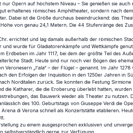
ht nur Opern auf höchstem Niveau – Sie genießen sie auch n
ch gut erhaltenes römisches Amphitheater, sondern nach d
ter. Dabei ist die Größe durchaus beeindruckend: das Thea
ne Höhe von genau 24,1 Metern. Die 44 Stufenränge des Zu
hr. errichtet und lag damals außerhalb der römischen Sta
er und wurde für Gladiatorenkämpfe und Wettkämpfe genut
em Erdbeben im Jahr 1117, bei dem der größte Teil des Auß
alterliche Stadt. Heute sind nur noch vier Bögen des ehem
n Veronesern „l'ala“ – der Flügel – genannt. Im Jahr 1278
ach den Erfolgen der Inquisition in den 1250er Jahren in S
ch Norditalien zurück. Sie konnten die Festung Sirmione al
 die Katharer, die die Eroberung überlebt hatten, wurden
estrebungen, das Bauwerk wieder als Theater zu nutzen. Die
nlässlich des 100. Geburtstags von Giuseppe Verdi die Ope
Arena di Verona schnell als Konzertstätte etablieren. Heut
t.
tellung zu einem ausgesprochen exklusiven und unvergessl
en selbstverständlich gerne zur Verfügung.