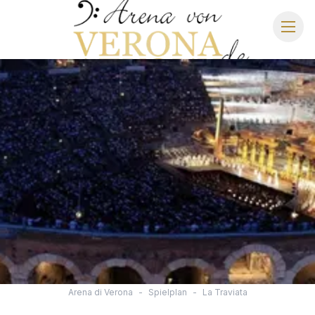
ARENA DI VERONA
SPIELPLAN 2027
SITZPLAN
HOTELS
ANREISE
Arena di Verona
-
Spielplan
-
La Traviata