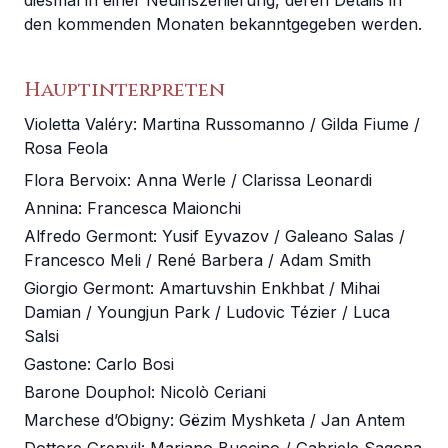
diesmal in einer Neuinszenierung, deren Details in
den kommenden Monaten bekanntgegeben werden.
Hauptinterpreten
Violetta Valéry
:
Martina Russomanno / Gilda Fiume /
Rosa Feola
Flora Bervoix
:
Anna Werle / Clarissa Leonardi
Annina
:
Francesca Maionchi
Alfredo Germont
:
Yusif Eyvazov / Galeano Salas /
Francesco Meli / René Barbera / Adam Smith
Giorgio Germont
:
Amartuvshin Enkhbat / Mihai
Damian / Youngjun Park / Ludovic Tézier / Luca
Salsi
Gastone
:
Carlo Bosi
Barone Douphol
:
Nicolò Ceriani
Marchese d’Obigny
:
Gëzim Myshketa / Jan Antem