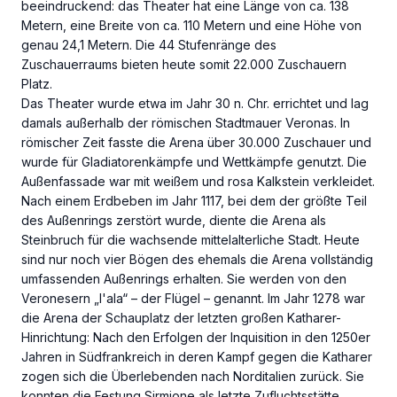
beeindruckend: das Theater hat eine Länge von ca. 138
Metern, eine Breite von ca. 110 Metern und eine Höhe von
genau 24,1 Metern. Die 44 Stufenränge des
Zuschauerraums bieten heute somit 22.000 Zuschauern
Platz.
Das Theater wurde etwa im Jahr 30 n. Chr. errichtet und lag
damals außerhalb der römischen Stadtmauer Veronas. In
römischer Zeit fasste die Arena über 30.000 Zuschauer und
wurde für Gladiatorenkämpfe und Wettkämpfe genutzt. Die
Außenfassade war mit weißem und rosa Kalkstein verkleidet.
Nach einem Erdbeben im Jahr 1117, bei dem der größte Teil
des Außenrings zerstört wurde, diente die Arena als
Steinbruch für die wachsende mittelalterliche Stadt. Heute
sind nur noch vier Bögen des ehemals die Arena vollständig
umfassenden Außenrings erhalten. Sie werden von den
Veronesern „l'ala“ – der Flügel – genannt. Im Jahr 1278 war
die Arena der Schauplatz der letzten großen Katharer-
Hinrichtung: Nach den Erfolgen der Inquisition in den 1250er
Jahren in Südfrankreich in deren Kampf gegen die Katharer
zogen sich die Überlebenden nach Norditalien zurück. Sie
konnten die Festung Sirmione als letzte Zufluchtsstätte