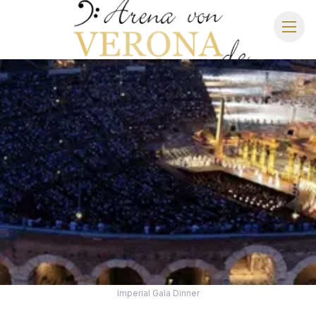
ARENA DI VERONA
SPIELPLAN 2026
SITZPLAN
HOTELS
ANREISE
Imperial Gala Dinner