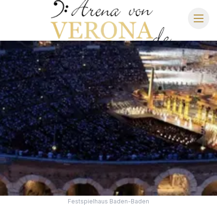
ARENA DI VERONA
SPIELPLAN 2027
SITZPLAN
HOTELS
ANREISE
Festspielhaus Baden-Baden