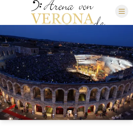
ARENA DI VERONA
SPIELPLAN 2027
SITZPLAN
HOTELS
ANREISE