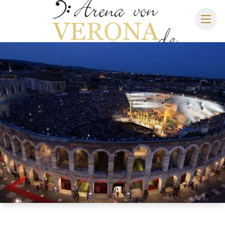
ARENA DI VERONA
SPIELPLAN 2027
SITZPLAN
HOTELS
ANREISE