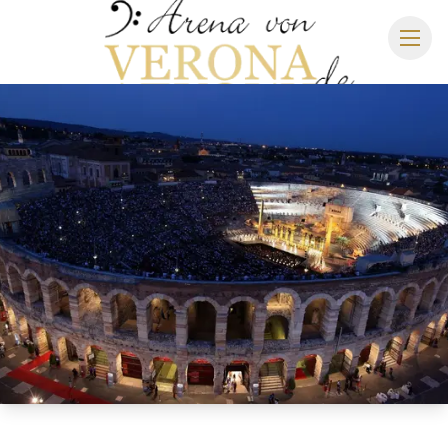
ARENA DI VERONA
SPIELPLAN 2027
SITZPLAN
HOTELS
ANREISE