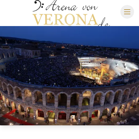
ARENA DI VERONA
SPIELPLAN 2027
SITZPLAN
HOTELS
ANREISE