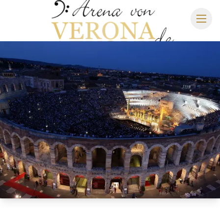
ARENA DI VERONA
SPIELPLAN 2027
SITZPLAN
HOTELS
ANREISE