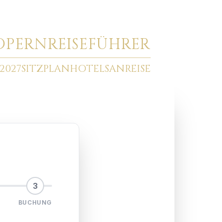
O
PERNREISEFÜHRER
2027
SITZPLAN
HOTELS
ANREISE
3
BUCHUNG