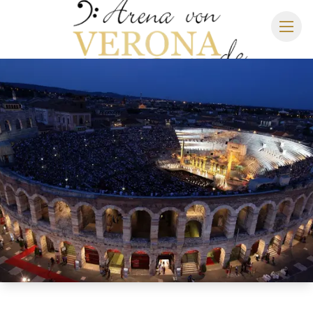
ARENA DI VERONA
SPIELPLAN 2027
SITZPLAN
HOTELS
ANREISE