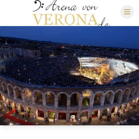
ARENA DI VERONA
SPIELPLAN 2027
SITZPLAN
HOTELS
ANREISE