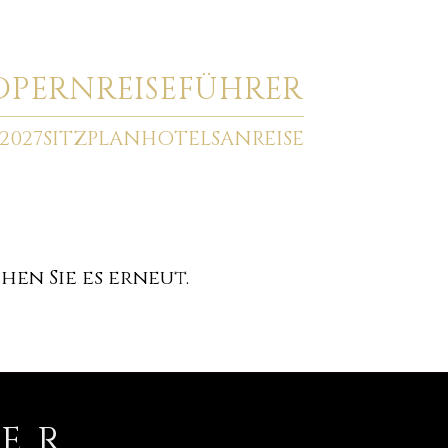
O
PERNREISEFÜHRER
2027
SITZPLAN
HOTELS
ANREISE
en Sie es erneut.
RER