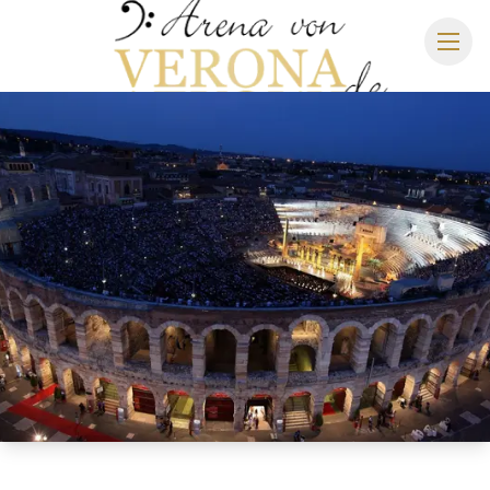
ARENA DI VERONA
SPIELPLAN 2027
SITZPLAN
HOTELS
ANREISE