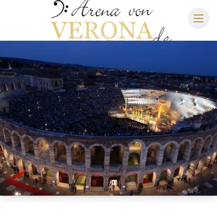
ARENA DI VERONA
SPIELPLAN 2027
SITZPLAN
HOTELS
ANREISE