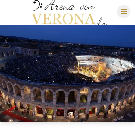
ARENA DI VERONA
SPIELPLAN 2027
SITZPLAN
HOTELS
ANREISE