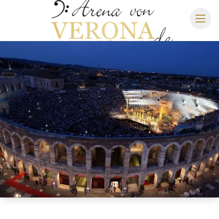
ARENA DI VERONA
SPIELPLAN 2027
SITZPLAN
HOTELS
ANREISE